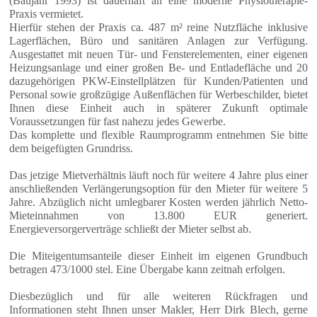
(Baujahr 1993) ist dauerhaft an eine moderne Physiotherapie-
Praxis vermietet.
Hierfür stehen der Praxis ca. 487 m² reine Nutzfläche inklusive
Lagerflächen, Büro und sanitären Anlagen zur Verfügung.
Ausgestattet mit neuen Tür- und Fensterelementen, einer eigenen
Heizungsanlage und einer großen Be- und Entladefläche und 20
dazugehörigen PKW-Einstellplätzen für Kunden/Patienten und
Personal sowie großzügige Außenflächen für Werbeschilder, bietet
Ihnen diese Einheit auch in späterer Zukunft optimale
Voraussetzungen für fast nahezu jedes Gewerbe.
Das komplette und flexible Raumprogramm entnehmen Sie bitte
dem beigefügten Grundriss.
Das jetzige Mietverhältnis läuft noch für weitere 4 Jahre plus einer
anschließenden Verlängerungsoption für den Mieter für weitere 5
Jahre. Abzüglich nicht umlegbarer Kosten werden jährlich Netto-
Mieteinnahmen von 13.800 EUR generiert.
Energieversorgerverträge schließt der Mieter selbst ab.
Die Miteigentumsanteile dieser Einheit im eigenen Grundbuch
betragen 473/1000 stel. Eine Übergabe kann zeitnah erfolgen.
Diesbezüglich und für alle weiteren Rückfragen und
Informationen steht Ihnen unser Makler, Herr Dirk Blech, gerne