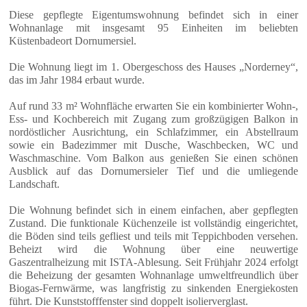
Diese gepflegte Eigentumswohnung befindet sich in einer
Wohnanlage mit insgesamt 95 Einheiten im beliebten
Küstenbadeort Dornumersiel.
Die Wohnung liegt im 1. Obergeschoss des Hauses „Norderney“,
das im Jahr 1984 erbaut wurde.
Auf rund 33 m² Wohnfläche erwarten Sie ein kombinierter Wohn-,
Ess- und Kochbereich mit Zugang zum großzügigen Balkon in
nordöstlicher Ausrichtung, ein Schlafzimmer, ein Abstellraum
sowie ein Badezimmer mit Dusche, Waschbecken, WC und
Waschmaschine. Vom Balkon aus genießen Sie einen schönen
Ausblick auf das Dornumersieler Tief und die umliegende
Landschaft.
Die Wohnung befindet sich in einem einfachen, aber gepflegten
Zustand. Die funktionale Küchenzeile ist vollständig eingerichtet,
die Böden sind teils gefliest und teils mit Teppichboden versehen.
Beheizt wird die Wohnung über eine neuwertige
Gaszentralheizung mit ISTA-Ablesung. Seit Frühjahr 2024 erfolgt
die Beheizung der gesamten Wohnanlage umweltfreundlich über
Biogas-Fernwärme, was langfristig zu sinkenden Energiekosten
führt. Die Kunststofffenster sind doppelt isolierverglast.