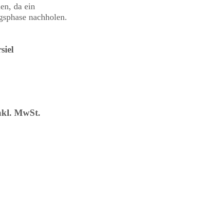
n, da ein
gsphase nachholen.
siel
nkl. MwSt.