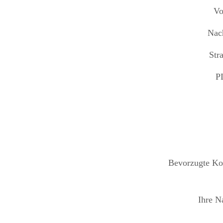
Vo
Nac
Str
P
Bevorzugte Kon
Ihre N