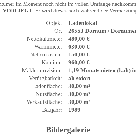
entümer im Moment noch nicht im vollen Umfange nachkomme
T VORLIEGT
. Er wird dieses noch während der Vermarktun
Objekt
Ladenlokal
Ort
26553 Dornum / Dornumer
Nettokaltmiete:
480,00 €
Warmmiete:
630,00 €
Nebenkosten:
150,00 €
Kaution:
960,00 €
Maklerprovision:
1,19 Monatsmieten (kalt) i
Verfügbarkeit:
ab sofort
Ladenfläche:
30,00 m²
Nutzfläche:
30,00 m²
Verkaufsfläche:
30,00 m²
Baujahr:
1989
Bildergalerie