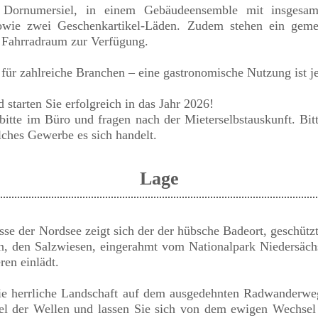
n Dornumersiel, in einem Gebäudeensemble mit insges
owie zwei Geschenkartikel-Läden. Zudem stehen ein geme
Fahrradraum zur Verfügung.
 für zahlreiche Branchen – eine gastronomische Nutzung ist j
 starten Sie erfolgreich in das Jahr 2026!
bitte im Büro und fragen nach der Mieterselbstauskunft. Bit
ches Gewerbe es sich handelt.
Lage
sse der Nordsee zeigt sich der der hübsche Badeort, geschüt
, den Salzwiesen, eingerahmt vom Nationalpark Niedersäc
ren einlädt.
ie herrliche Landschaft auf dem ausgedehnten Radwanderwe
el der Wellen und lassen Sie sich von dem ewigen Wechsel